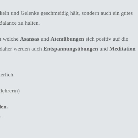
eln und Gelenke geschmeidig hält, sondern auch ein gutes
Balance zu halten.
en welche
Asansas
und
Atemübungen
sich positiv auf die
, daher werden auch
Entspannungsübungen
und
Meditation
erlich.
lehrerin)
den.
n.