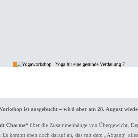
op – Yoga für eine gesund
orkshop ist ausgebucht – wird aber am 28. August wiede
it Charme“
über die Zusammenhänge von Übergewicht, Depre
: Es kommt eben doch darauf an, das mit dem „Abgang“ alle