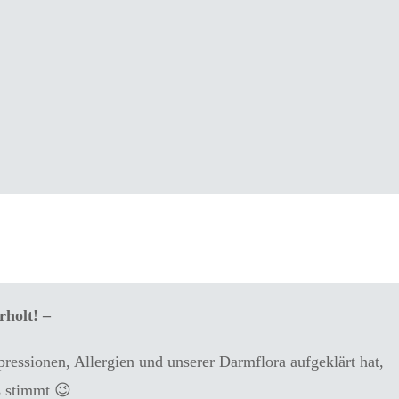
e Verdauung
rholt! –
ssionen, Allergien und unserer Darmflora aufgeklärt hat,
s stimmt 😉