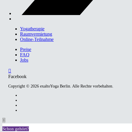
Yogatherapie
Raumvermietung
Online-Teilnahme
Preise
FAQ
Jobs
Facebook
Copyright © 2026 exaltoYoga Berlin. Alle Rechte vorbehalten.
Schon gehört?